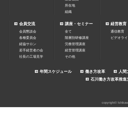
所在地
組織
会員交流
講座・セミナー
経営教育
会員懇談会
全て
通信教育
各種委員会
階層別研修講座
ビデオライ
経協サロン
労務管理講座
若手経営者の会
経営管理講座
社長の工場見学
その他
年間スケジュール
働き方改革
人間
石川働き方改革推進
copyright© Ishikaw