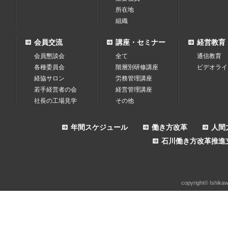
所在地
組織
会員交流
講座・セミナー
経営教育
会員懇談会
全て
通信教育
各種委員会
階層別研修講座
ビデオライ
経協サロン
労務管理講座
若手経営者の会
経営管理講座
社長の工場見学
その他
年間スケジュール
働き方改革
人間
石川働き方改革推進
copyright© Ishikaw