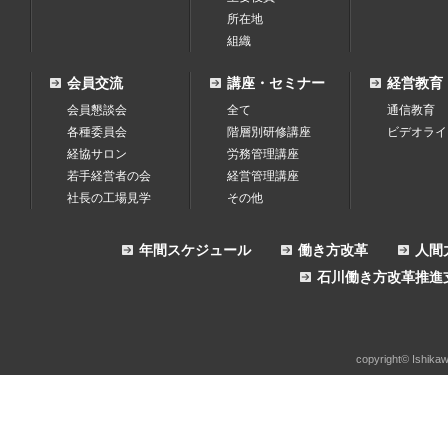
所在地
組織
会員交流
講座・セミナー
経営教育
会員懇談会
全て
通信教育
各種委員会
階層別研修講座
ビデオライ
経協サロン
労務管理講座
若手経営者の会
経営管理講座
社長の工場見学
その他
年間スケジュール
働き方改革
人間
石川働き方改革推進
copyright© Ishikaw