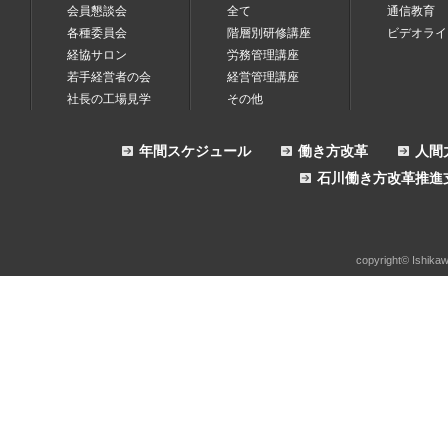
会員懇談会
全て
通信教育
各種委員会
階層別研修講座
ビデオライ
経協サロン
労務管理講座
若手経営者の会
経営管理講座
社長の工場見学
その他
年間スケジュール
働き方改革
人間
石川働き方改革推進
copyright© Ishikaw