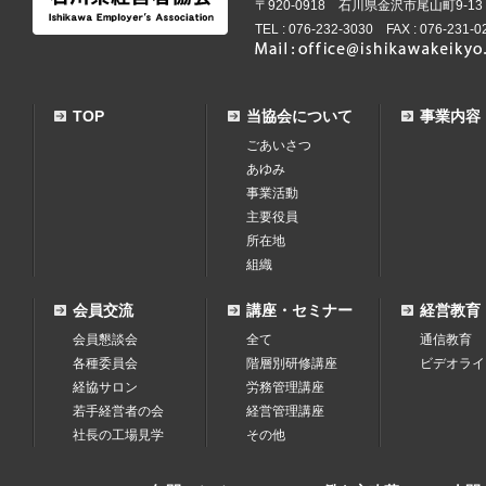
〒920-0918 石川県金沢市尾山町9-1
TEL : 076-232-3030 FAX : 076-231-0
TOP
当協会について
事業内容
ごあいさつ
あゆみ
事業活動
主要役員
所在地
組織
会員交流
講座・セミナー
経営教育
会員懇談会
全て
通信教育
各種委員会
階層別研修講座
ビデオライ
経協サロン
労務管理講座
若手経営者の会
経営管理講座
社長の工場見学
その他