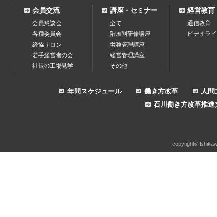
会員交流
講座・セミナー
経営教育
会員懇談会
全て
通信教育
各種委員会
階層別研修講座
ビデオライ
経協サロン
労務管理講座
若手経営者の会
経営管理講座
社長の工場見学
その他
年間スケジュール
働き方改革
人間
石川働き方改革推進
copyright© Ishikaw